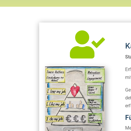

K
St
Er
mi
Ge
de
er
F
Me