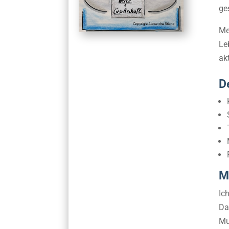
ge
Me
Le
akt
D
M
Ic
Da
Mu