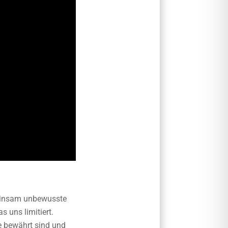
meinsam unbewusste
 uns limitiert.
e bewährt sind und