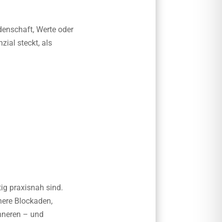
enschaft, Werte oder
zial steckt, als
tig praxisnah sind.
nere Blockaden,
nneren – und