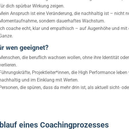
für dich spürbar Wirkung zeigen.
Mein Anspruch ist eine Veränderung, die nachhaltig ist – nicht n
Momentaufnahme, sondern dauerhaftes Wachstum.
Ich coache echt, klar und empathisch – auf Augenhöhe und mit 
Ganze.
ür wen geeignet?
Menschen, die beruflich wachsen wollen, ohne ihre Identität ode
verlieren.
Führungskräfte, Projektleiter*innen, die High Performance leben
nachhaltig und im Einklang mit Werten.
Personen, die spüren, dass da mehr drin ist, als aktuell sicht- ode
blauf eines Coachingprozesses