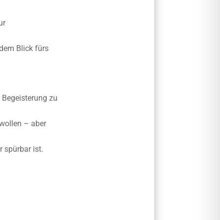
ur
dem Blick fürs
r Begeisterung zu
 wollen – aber
r spürbar ist.